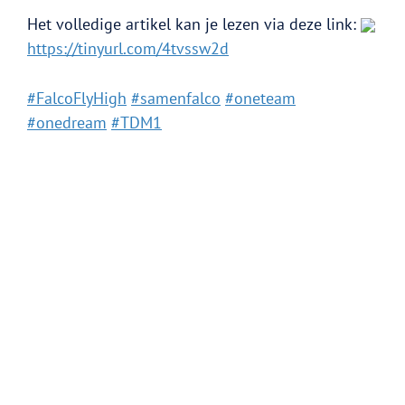
Het volledige artikel kan je lezen via deze link:
SENIOREN
U21
U18
U16
U14
U12
U10
U8
https://tinyurl.com/4tvssw2d
Start to basket
G Basket
Rolstoelbasketbal
Jungle Skills
#FalcoFlyHigh
#samenfalco
#oneteam
#onedream
#TDM1
Events
Club
Media
Partners
Contact