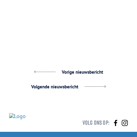
Vorige nieuwsbericht
Volgende nieuwsbericht
Volg
Vol
Volg ons op:
ons
ons
op
op